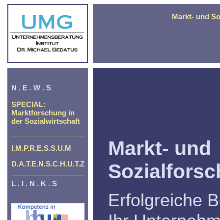
Markt- und So
N . E . W . S
SPECIAL:
Marktforschung in
der Sozialwirtschaft
Markt- und
I.M.P.R.E.S.S.U.M
D.A.T.E.N.S.C.H.U.T.Z
Sozialfors
L . I . N . K . S
Erfolgreiche B