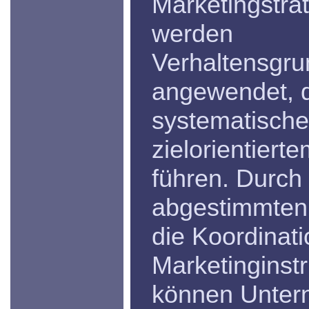
Marketingstra
werden
Verhaltensgru
angewendet, d
systematisch
zielorientiert
führen. Durch
abgestimmten
die Koordinati
Marketinginst
können Unter